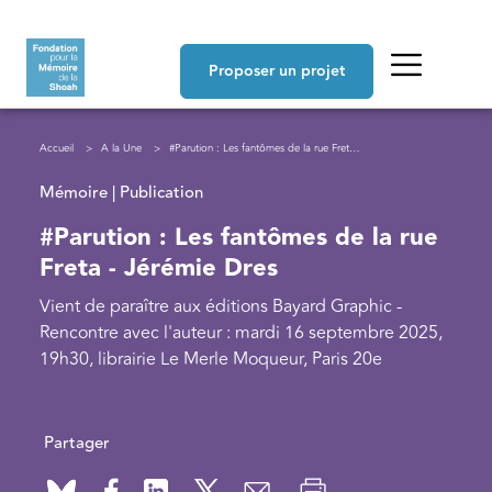
Aller au contenu principal
Navigation principale
Proposer un projet
Fil d'Ariane
Accueil
A la Une
#Parution : Les fantômes de la rue Freta - Jérémie Dres
Mémoire | Publication
#Parution : Les fantômes de la rue
Freta - Jérémie Dres
Vient de paraître aux éditions Bayard Graphic -
Rencontre avec l'auteur : mardi 16 septembre 2025,
19h30, librairie Le Merle Moqueur, Paris 20e
Partager