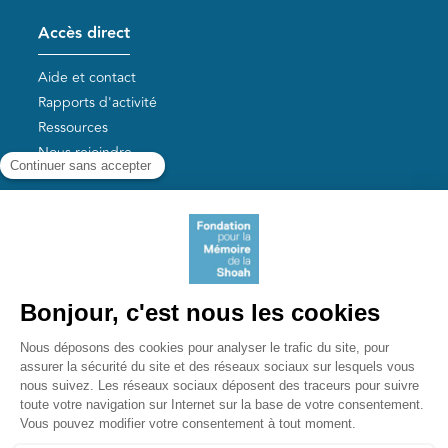
Accès direct
Aide et contact
Rapports d'activité
Ressources
Nous rejoindre
Nos autres sites
Aide aux survivants de la Shoah
Mémoires vives
Liens utiles
Mémorial de la Shoah
Le camp des Milles
Yad Vashem France