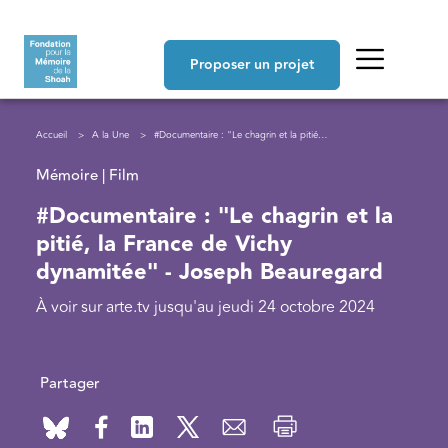
Aller au contenu principal
Navigation principale
Proposer un projet
Fil d'Ariane
Accueil
A la Une
#Documentaire : "Le chagrin et la pitié, la France de Vichy dynamitée" - Joseph Beauregard
Mémoire | Film
#Documentaire : "Le chagrin et la
pitié, la France de Vichy
dynamitée" - Joseph Beauregard
À voir sur arte.tv jusqu'au jeudi 24 octobre 2024
Partager