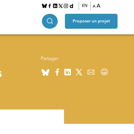
A
EN
A
Proposer un projet
Partager
s