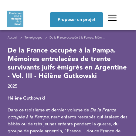
Aller au contenu principal
Navigation principale
Proposer un projet
Fil d'Ariane
Accueil
Témoignages
De la France occupée à la Pampa. Mémoires entrelacées de trente survivants juifs émigrés en Argentine - Vol. III - Hélène Gutkowski
De la France occupée à la Pampa.
Mémoires entrelacées de trente
survivants juifs émigrés en Argentine
- Vol. III - Hélène Gutkowski
2025
Hélène Gutkowski
Dans ce troisième et dernier volume de
De la France
occupée à la Pampa,
neuf enfants rescapés qui étaient des
bébés ou de très jeunes enfants pendant la guerre, du
groupe de parole argentin, "France… douce France de