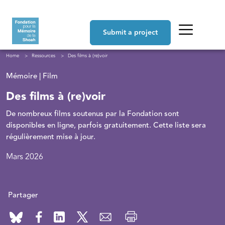
Skip to main content
Navigation principale
Submit a project
Breadcrumb
Home
Ressources
Des films à (re)voir
Mémoire | Film
Des films à (re)voir
De nombreux films soutenus par la Fondation sont
disponibles en ligne, parfois gratuitement. Cette liste sera
régulièrement mise à jour.
Mars 2026
Partager