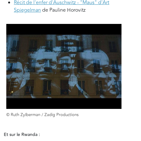
Récit de l'enfer d'Auschwitz - "Maus" d'Art
Spiegelman
de Pauline Horovitz
© Ruth Zylberman / Zadig Productions
Et sur le Rwanda :