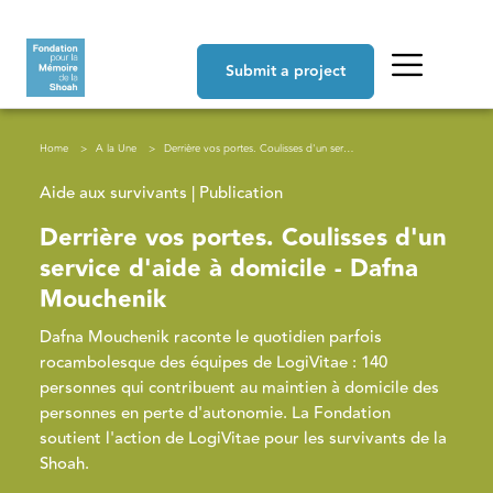
Skip to main content
Navigation principale
Submit a project
Breadcrumb
Home
A la Une
Derrière vos portes. Coulisses d'un service d'aide à domicile - Dafna Mouchenik
Aide aux survivants | Publication
Derrière vos portes. Coulisses d'un
service d'aide à domicile - Dafna
Mouchenik
Dafna Mouchenik raconte le quotidien parfois
rocambolesque des équipes de LogiVitae : 140
personnes qui contribuent au maintien à domicile des
personnes en perte d'autonomie. La Fondation
soutient l'action de LogiVitae pour les survivants de la
Shoah.