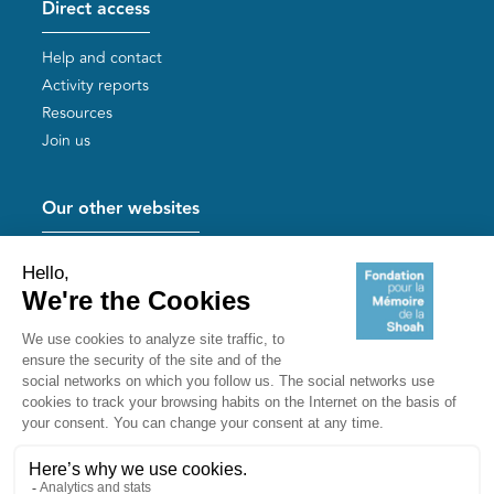
Direct access
Help and contact
Activity reports
Resources
Join us
Our other websites
Help for Holocaust survivors
Mémoires vives
Useful links
Shoah Memorial
The Milles camp
Yad Vashem France
Akadem