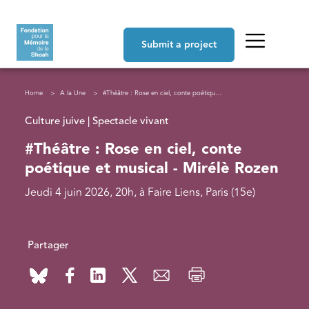
Skip to main content
Navigation principale
Submit a project
Breadcrumb
Home
A la Une
#Théâtre : Rose en ciel, conte poétique et musical - Mirélè Rozen
Culture juive | Spectacle vivant
#Théâtre : Rose en ciel, conte
poétique et musical - Mirélè Rozen
Jeudi 4 juin 2026, 20h, à Faire Liens, Paris (15e)
Partager