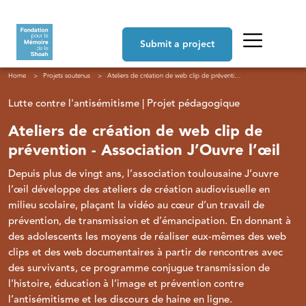
Skip to main content
Navigation principale
Submit a project
Breadcrumb
Home
Projets soutenus
Ateliers de création de web clip de prévention - Association J’Ouvre l’œil
Lutte contre l'antisémitisme | Projet pédagogique
Ateliers de création de web clip de
prévention - Association J’Ouvre l’œil
Depuis plus de vingt ans, l’association toulousaine J’ouvre
l’œil développe des ateliers de création audiovisuelle en
milieu scolaire, plaçant la vidéo au cœur d’un travail de
prévention, de transmission et d’émancipation. En donnant à
des adolescents les moyens de réaliser eux-mêmes des web
clips et des web documentaires à partir de rencontres avec
des survivants, ce programme conjugue transmission de
l’histoire, éducation à l’image et prévention contre
l’antisémitisme et les discours de haine en ligne.