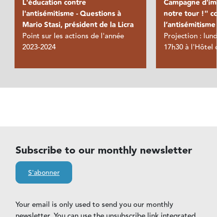
L'éducation contre
Campagne d'imp
l'antisémitisme - Questions à
notre tour !" c
Mario Stasi, président de la Licra
l’antisémitisme
Point sur les actions de l'année
Projection : lun
2023-2024
17h30 à l'Hôtel 
Subscribe to our monthly newsletter
S'abonner
Your email is only used to send you our monthly
newsletter. You can use the unsubscribe link integrated