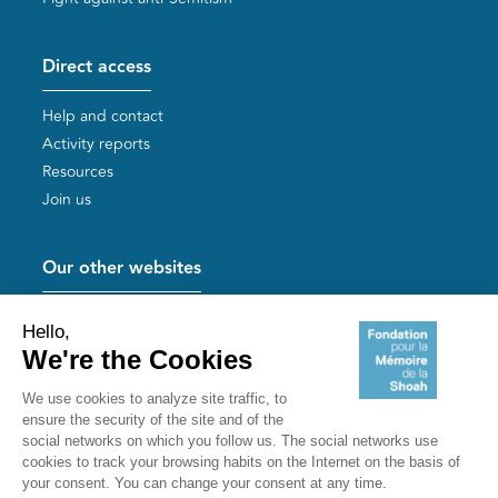
Direct access
Help and contact
Activity reports
Resources
Join us
Our other websites
Help for Holocaust survivors
Mémoires vives
Useful links
Shoah Memorial
The Milles camp