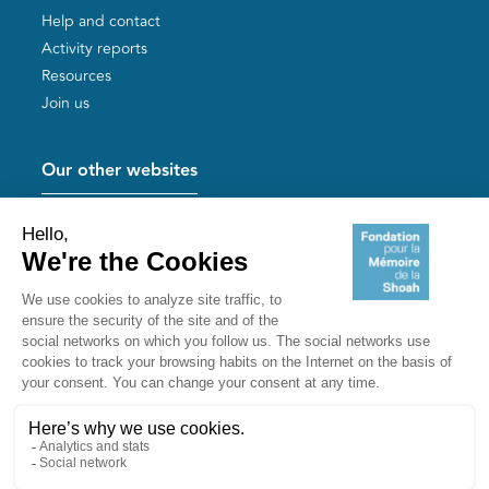
Help and contact
Activity reports
Resources
Join us
Our other websites
Help for Holocaust survivors
Mémoires vives
Useful links
Shoah Memorial
The Milles camp
Yad Vashem France
Akadem
mahJ