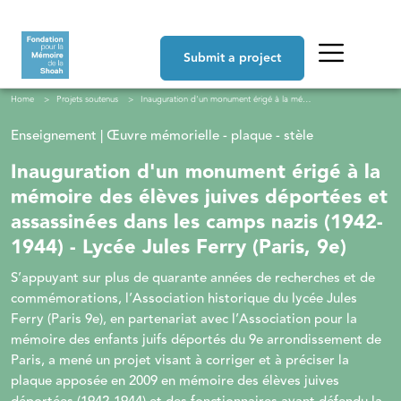
Skip to main content
Navigation principale
Submit a project
Breadcrumb
Home
Projets soutenus
Inauguration d'un monument érigé à la mémoire des élèves juives déportées et assassinées dans les camps nazis (1942-1944) - Lycée Jules Ferry (Paris, 9e)
Enseignement | Œuvre mémorielle - plaque - stèle
Inauguration d'un monument érigé à la
mémoire des élèves juives déportées et
assassinées dans les camps nazis (1942-
1944) - Lycée Jules Ferry (Paris, 9e)
S’appuyant sur plus de quarante années de recherches et de
commémorations, l’Association historique du lycée Jules
Ferry (Paris 9e), en partenariat avec l’Association pour la
mémoire des enfants juifs déportés du 9e arrondissement de
Paris, a mené un projet visant à corriger et à préciser la
plaque apposée en 2009 en mémoire des élèves juives