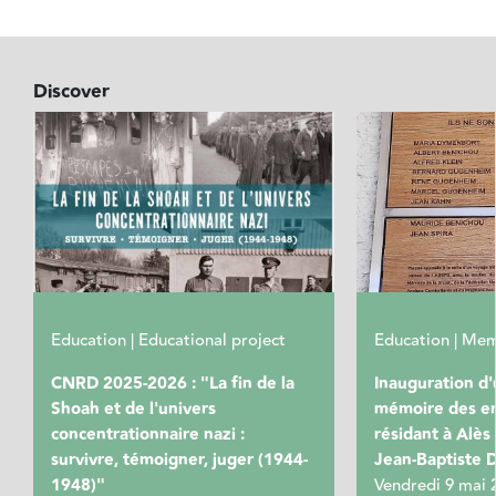
Discover
Education | Educational project
Education | Mem
CNRD 2025-2026 : "La fin de la
Inauguration d
Shoah et de l'univers
mémoire des en
concentrationnaire nazi :
résidant à Alès 
survivre, témoigner, juger (1944-
Jean-Baptiste 
1948)"
Vendredi 9 mai 