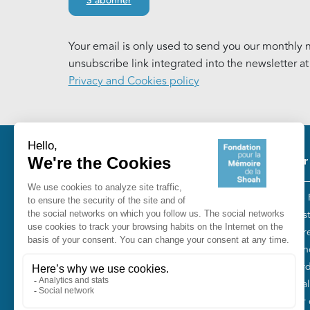
S'abonner
Your email is only used to send you our monthly n
unsubscribe link integrated into the newsletter a
Privacy and Cookies policy
Pie
Our
The 
Fondation pour la Mémoire de la
“Tes
Shoah
Entr
10, avenue Percier - 75008 Paris
Fren
Tél. 01 53 42 63 10
Gord
Smal
Our o