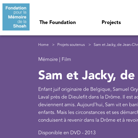
Skip to main content
Navigation principale
The Foundation
Projects
Breadcrumb
Home
Projets soutenus
Sam et Jacky, de Jean-Chris
Mémoire | Film
Sam et Jacky, de 
Enfant juif originaire de Belgique, Samuel Gryn
Laval près de Dieulefit dans la Drôme. Il est 
deviennent amis. Aujourd'hui, Sam vit en banli
enfants. Mais les circonstances et ses démarc
conduisent à revenir dans la Drôme et à revoi
Disponible en DVD - 2013