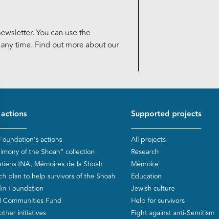
ewsletter. You can use the
t any time. Find out more about our
d de page
 actions
Supported projects
Foundation's actions
All projects
timony of the Shoah” collection
Research
etiens INA, Mémoires de la Shoah
Mémoire
ch plan to help survivors of the Shoah
Education
in Foundation
Jewish culture
l Communities Fund
Help for survivors
ther initiatives
Fight against anti-Semitism