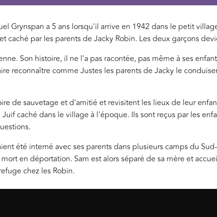
uel Grynspan a 5 ans lorsqu'il arrive en 1942 dans le petit villa
li et caché par les parents de Jacky Robin. Les deux garçons dev
enne. Son histoire, il ne l'a pas racontée, pas même à ses enfant
ire reconnaître comme Justes les parents de Jacky le conduisen
e de sauvetage et d'amitié et revisitent les lieux de leur enfanc
if caché dans le village à l'époque. Ils sont reçus par les enfan
questions.
aient été interné avec ses parents dans plusieurs camps du Sud
t mort en déportation. Sam est alors séparé de sa mère et accuei
refuge chez les Robin.