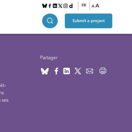
A
FR
A
Submit a project
Partager
ët-
ns
à ses
e