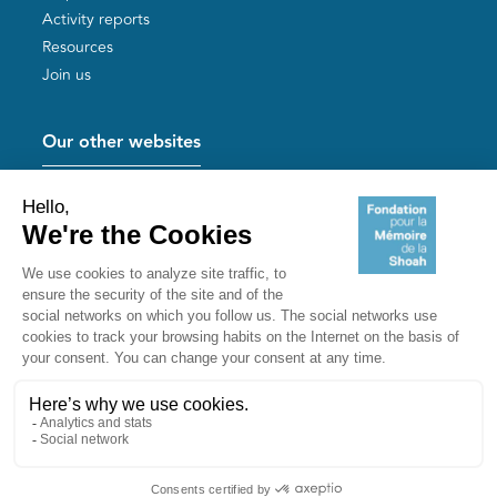
Activity reports
Resources
Join us
Our other websites
Help for Holocaust survivors
Mémoires vives
Useful links
Shoah Memorial
The Milles camp
Yad Vashem France
Akadem
mahJ