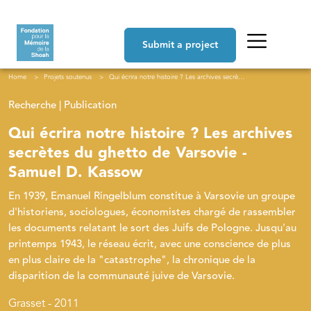
Skip to main content
Navigation principale
Submit a project
Breadcrumb
Home
Projets soutenus
Qui écrira notre histoire ? Les archives secrètes du ghetto de Varsovie - Samuel D. Kassow
Recherche | Publication
Qui écrira notre histoire ? Les archives
secrètes du ghetto de Varsovie -
Samuel D. Kassow
En 1939, Emanuel Ringelblum constitue à Varsovie un groupe
d'historiens, sociologues, économistes chargé de rassembler
les documents relatant le sort des Juifs de Pologne. Jusqu'au
printemps 1943, le réseau écrit, avec une conscience de plus
en plus claire de la "catastrophe", la chronique de la
disparition de la communauté juive de Varsovie.
Grasset - 2011