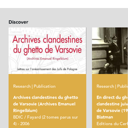
Discover
Research | Publication
Research | Publi
Archives clandestines du ghetto
En direct du ghe
de Varsovie (Archives Emanuel
clandestine jui
Ringelblum)
de Varsovie (19
BDIC / Fayard (2 tomes parus sur
Blatman
4) - 2006
Editions du Cerf