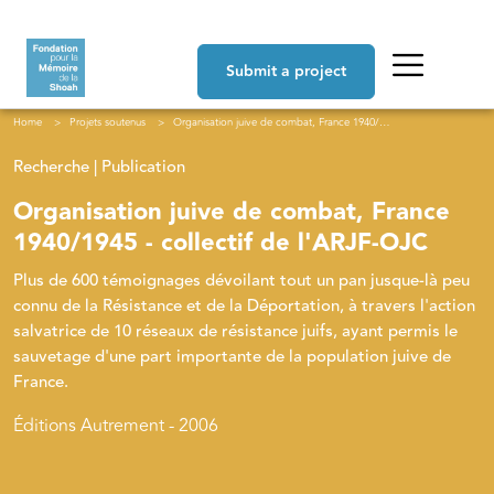
Skip to main content
Navigation principale
Submit a project
Breadcrumb
Home
Projets soutenus
Organisation juive de combat, France 1940/1945 - collectif de l'ARJF-OJC
Recherche | Publication
Organisation juive de combat, France
1940/1945 - collectif de l'ARJF-OJC
Plus de 600 témoignages dévoilant tout un pan jusque-là peu
connu de la Résistance et de la Déportation, à travers l'action
salvatrice de 10 réseaux de résistance juifs, ayant permis le
sauvetage d'une part importante de la population juive de
France.
Éditions Autrement - 2006