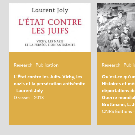
Research | Publication
Research | Publi
L'État contre les Juifs. Vichy, les
Qu'est-ce qu'u
nazis et la persécution antisémite
Histoires et m
- Laurent Joly
déportations d
Grasset - 2018
Guerre mondiale 
Bruttmann, L. J
CNRS Éditions -