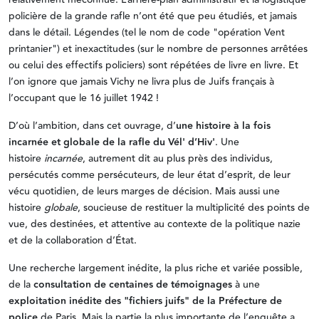
policière de la grande rafle n’ont été que peu étudiés, et jamais
dans le détail. Légendes (tel le nom de code "opération Vent
printanier") et inexactitudes (sur le nombre de personnes arrêtées
ou celui des effectifs policiers) sont répétées de livre en livre. Et
l’on ignore que jamais Vichy ne livra plus de Juifs français à
l’occupant que le 16 juillet 1942 !
D’où l’ambition, dans cet ouvrage, d’
une histoire à la fois
incarnée et globale de la rafle du Vél' d’Hiv'
. Une
histoire
incarnée
, autrement dit au plus près des individus,
persécutés comme persécuteurs, de leur état d’esprit, de leur
vécu quotidien, de leurs marges de décision. Mais aussi une
histoire
globale
, soucieuse de restituer la multiplicité des points de
vue, des destinées, et attentive au contexte de la politique nazie
et de la collaboration d’État.
Une recherche largement inédite, la plus riche et variée possible,
de la
consultation de centaines de témoignages
à une
exploitation inédite des "fichiers juifs" de la Préfecture de
police
de Paris. Mais la partie la plus importante de l’enquête a