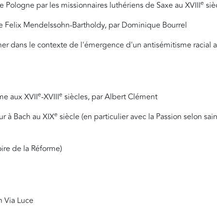
e
e Pologne par les missionnaires luthériens de Saxe au XVIII
sièc
de Felix Mendelssohn-Bartholdy, par Dominique Bourrel
Luther dans le contexte de l'émergence d'un antisémitisme racial 
e
e
me aux XVII
-XVIII
siècles, par Albert Clément
e
ur à Bach au XIX
siècle (en particulier avec la Passion selon sai
ire de la Réforme)
on Via Luce