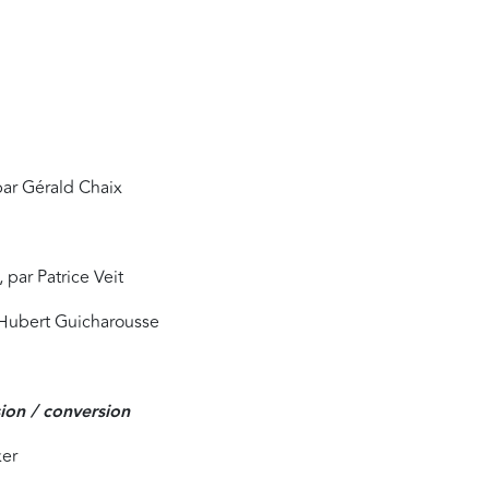
par Gérald Chaix
 par Patrice Veit
r Hubert Guicharousse
ion / conversion
ker