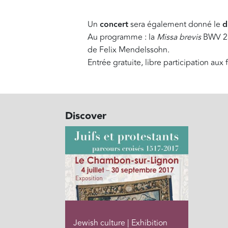
Un
concert
sera également donné le
d
Au programme : la
Missa brevis
BWV 23
de Felix Mendelssohn.
Entrée gratuite, libre participation aux f
Discover
Jewish culture | Exhibition