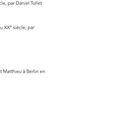
le, par Daniel Tollet
e
au XX
siècle, par
nt Matthieu à Berlin en