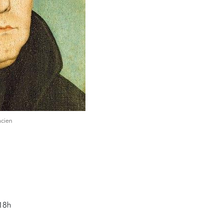
ncien
18h