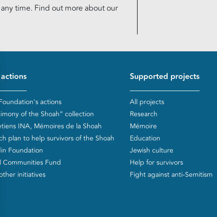
t any time. Find out more about our
d de page
 actions
Supported projects
Foundation's actions
All projects
timony of the Shoah” collection
Research
etiens INA, Mémoires de la Shoah
Mémoire
ch plan to help survivors of the Shoah
Education
in Foundation
Jewish culture
l Communities Fund
Help for survivors
ther initiatives
Fight against anti-Semitism