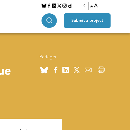
A
FR
A
Submit a project
Partager
ue