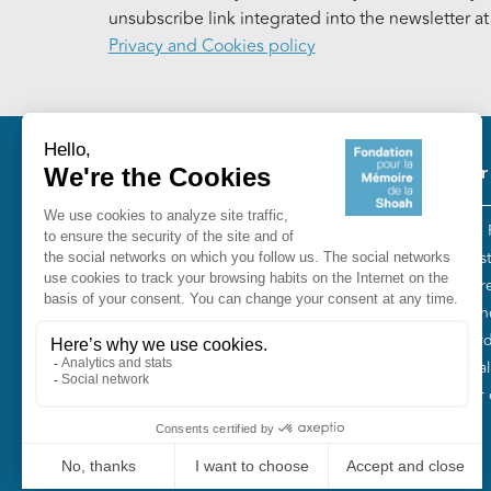
unsubscribe link integrated into the newsletter a
Privacy and Cookies policy
Pie
Our
The 
Fondation pour la Mémoire de la
“Tes
Shoah
Entr
10, avenue Percier - 75008 Paris
Fren
Tél. 01 53 42 63 10
Gord
Smal
Our o