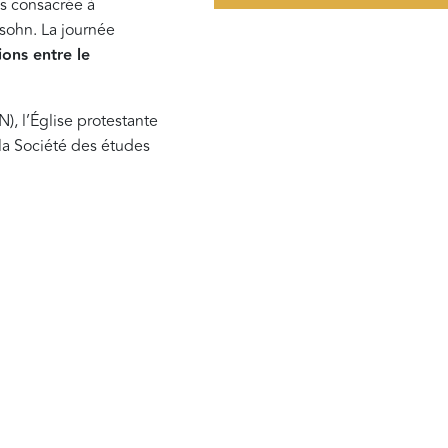
es consacrée à
sohn. La journée
ions entre le
, l’Église protestante
 la Société des études