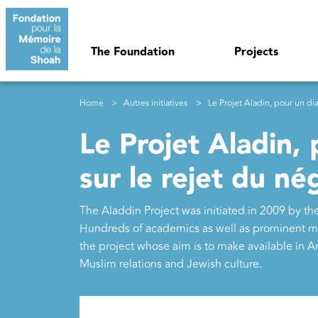
Skip to main content
Navigation principale
The Foundation
Projects
Breadcrumb
Home
Autres initiatives
Le Projet Aladin, pour un dial
Le Projet Aladin,
sur le rejet du n
The Aladdin Project was initiated in 2009 by 
Hundreds of academics as well as prominent me
the project whose aim is to make available in A
Muslim relations and Jewish culture.