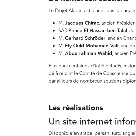
Le Projet Aladin est placé sous le parrai
M.
Jacques Chirac
, ancien Présiden
SAR
Prince El Hassan ben Talal
de 
M.
Gerhard Schröder
, ancien Chan
M.
Ely Ould Mohamed Vall
, ancien
M.
Abdurrahman Wahid
, ancien Pr
Plusieurs centaines d'intellectuels, his
déjà rejoint le Comité de Conscience du
par ailleurs de nombreux soutiens diplo
Les réalisations
Un site internet info
Disponible en arabe, persan, turc, anglais