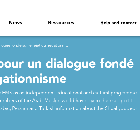
News
Ressources
Help and contact
ogue fondé sur le rejet du négationnisme
 pour un dialogue fondé
égationnisme
the FMS as an independent educational and cultural programme.
mbers of the Arab-Muslim world have given their support to
rabic, Persian and Turkish information about the Shoah, Judeo-