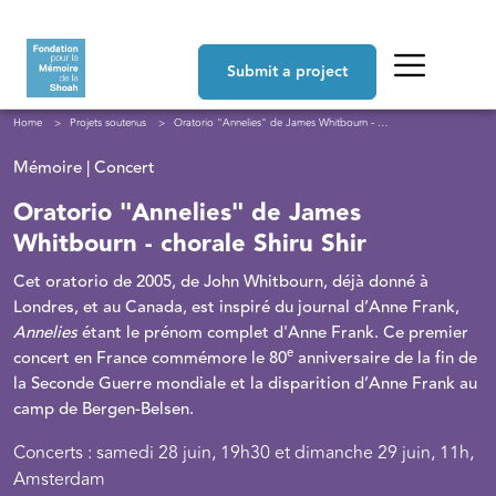
Skip to main content
Navigation principale
Submit a project
Breadcrumb
Home
Projets soutenus
Oratorio "Annelies" de James Whitbourn - chorale Shiru Shir
Mémoire | Concert
Oratorio "Annelies" de James
Whitbourn - chorale Shiru Shir
Cet oratorio de 2005, de John Whitbourn, déjà donné à
Londres, et au Canada, est inspiré du journal d’Anne Frank,
Annelies
étant le prénom complet d'Anne Frank. Ce premier
e
concert en France commémore le 80
anniversaire de la fin de
la Seconde Guerre mondiale et la disparition d’Anne Frank au
camp de Bergen-Belsen.
Concerts : samedi 28 juin, 19h30 et dimanche 29 juin, 11h,
Amsterdam