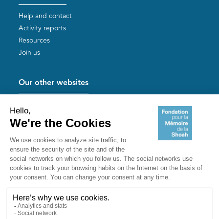
Help and contact
Activity reports
Resources
Join us
Our other websites
Help for Holocaust survivors
Mémoires vives
Useful links
Shoah Memorial
The Milles camp
Yad Vashem France
Akadem
mahJ