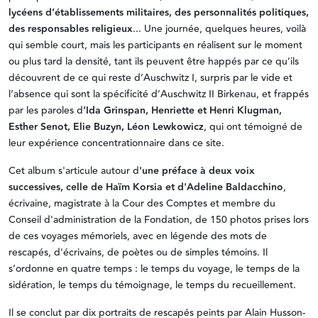
lycéens d’établissements militaires, des personnalités politiques,
des responsables religieux
... Une journée, quelques heures, voilà
qui semble court, mais les participants en réalisent sur le moment
ou plus tard la densité, tant ils peuvent être happés par ce qu’ils
découvrent de ce qui reste d’Auschwitz I, surpris par le vide et
l’absence qui sont la spécificité d’Auschwitz II Birkenau, et frappés
par les paroles d
’Ida Grinspan, Henriette et Henri Klugman,
Esther Senot, Elie Buzyn, Léon Lewkowicz
, qui ont témoigné de
leur expérience concentrationnaire dans ce site.
Cet album s'articule autour d
'une préface à deux voix
successives, celle de Haïm Korsia et d'Adeline Baldacchino
,
écrivaine, magistrate à la Cour des Comptes et membre du
Conseil d'administration de la Fondation, de 150 photos prises lors
de ces voyages mémoriels, avec en légende des mots de
rescapés, d'écrivains, de poètes ou de simples témoins. Il
s’ordonne en quatre temps : le temps du voyage, le temps de la
sidération, le temps du témoignage, le temps du recueillement.
Il se conclut par dix portraits de rescapés peints par Alain Husson-