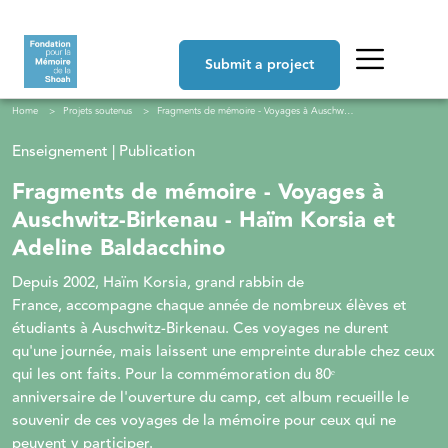
Skip to main content
Navigation principale
Submit a project
Breadcrumb
Home
Projets soutenus
Fragments de mémoire - Voyages à Auschwitz-Birkenau - Haïm Korsia et Adeline Baldacchino
Enseignement | Publication
Fragments de mémoire - Voyages à
Auschwitz-Birkenau - Haïm Korsia et
Adeline Baldacchino
Depuis 2002, Haïm Korsia, grand rabbin de
France, accompagne chaque année de nombreux élèves et
étudiants à Auschwitz-Birkenau. Ces voyages ne durent
qu'une journée, mais laissent une empreinte durable chez ceux
qui les ont faits. Pour la commémoration du 80ᵉ
anniversaire de l'ouverture du camp, cet album recueille le
souvenir de ces voyages de la mémoire pour ceux qui ne
peuvent y participer.