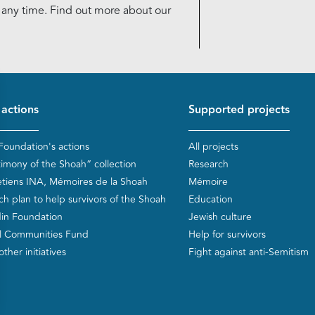
t any time. Find out more about our
d de page
 actions
Supported projects
Foundation's actions
All projects
timony of the Shoah” collection
Research
etiens INA, Mémoires de la Shoah
Mémoire
ch plan to help survivors of the Shoah
Education
in Foundation
Jewish culture
l Communities Fund
Help for survivors
ther initiatives
Fight against anti-Semitism