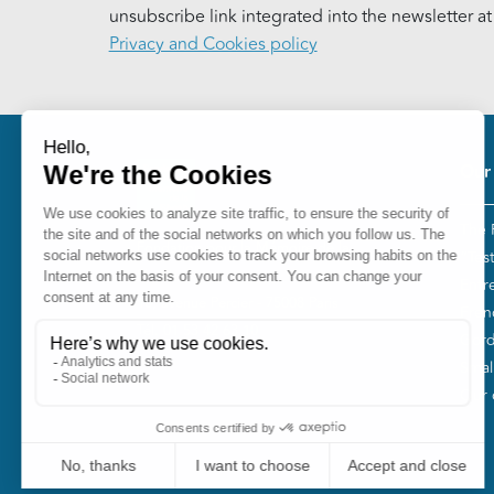
unsubscribe link integrated into the newsletter a
Privacy and Cookies policy
Pie
Our
The 
Fondation pour la Mémoire de la
“Tes
Shoah
Entr
10, avenue Percier - 75008 Paris
Fren
Tél. 01 53 42 63 10
Gord
Smal
Our o