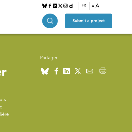
A
FR
A
Submit a project
Partager
er
urs
re
lière