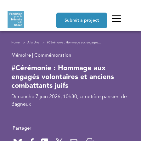
Skip to main content
Navigation principale
Submit a project
Breadcrumb
Home
A la Une
#Cérémonie : Hommage aux engagés volontaires et anciens combattants juifs
Mémoire | Commémoration
#Cérémonie : Hommage aux
engagés volontaires et anciens
combattants juifs
Dimanche 7 juin 2026, 10h30, cimetière parisien de
Bagneux
Partager