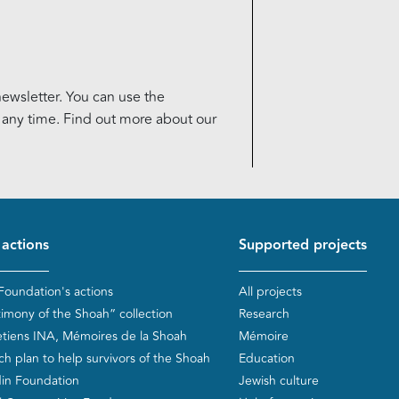
ewsletter. You can use the
t any time. Find out more about our
d de page
 actions
Supported projects
Foundation's actions
All projects
timony of the Shoah” collection
Research
etiens INA, Mémoires de la Shoah
Mémoire
ch plan to help survivors of the Shoah
Education
in Foundation
Jewish culture