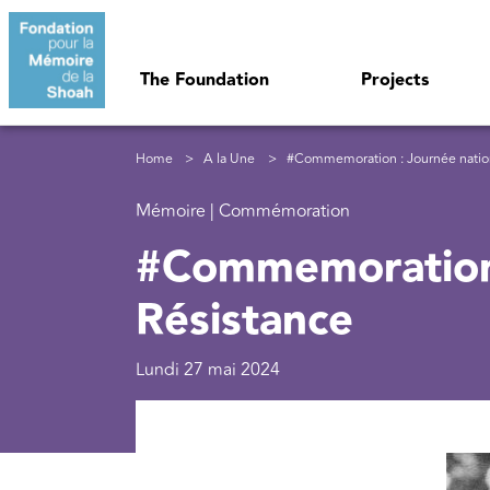
Skip to main content
Navigation principale
The Foundation
Projects
Breadcrumb
Home
A la Une
#Commemoration : Journée nationa
Mémoire | Commémoration
#Commemoration 
Résistance
Lundi 27 mai 2024