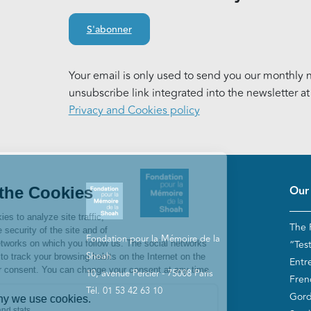
S'abonner
Your email is only used to send you our monthly n
unsubscribe link integrated into the newsletter a
Privacy and Cookies policy
Pie
Our
The 
Fondation pour la Mémoire de la
“Tes
Shoah
Entr
10, avenue Percier - 75008 Paris
Fren
Tél. 01 53 42 63 10
Gord