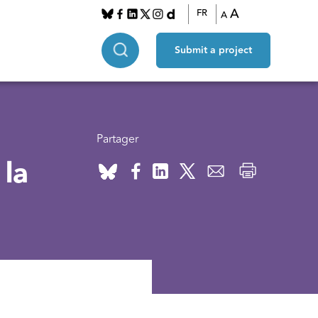
A
FR
A
Submit a project
Partager
la