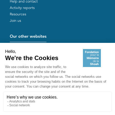
Help and contact
Activity reports
Resources
Join us
Our other websites
Help for Holocaust survivors
Mémoires vives
Useful links
Shoah Memorial
The Milles camp
Yad Vashem France
Akadem
mahJ