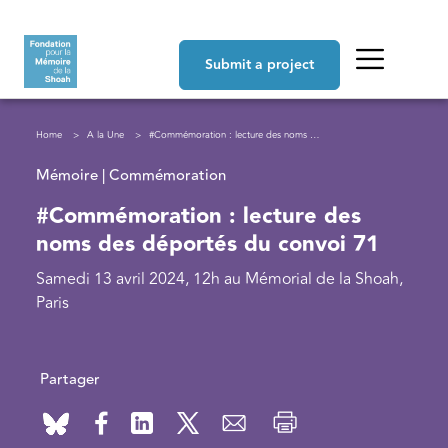
Skip to main content
Navigation principale
Submit a project
Breadcrumb
Home
A la Une
#Commémoration : lecture des noms des déportés du convoi 71
Mémoire | Commémoration
#Commémoration : lecture des
noms des déportés du convoi 71
Samedi 13 avril 2024, 12h au Mémorial de la Shoah,
Paris
Partager