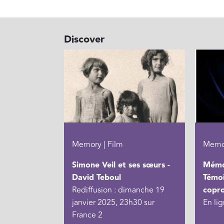
Discover
Memory | Film
Memor
Simone Veil et ses sœurs -
Mémoi
David Teboul
Témo
Rediffusion : dimanche 19
copro
janvier 2025, 23h30 sur
En li
France 2