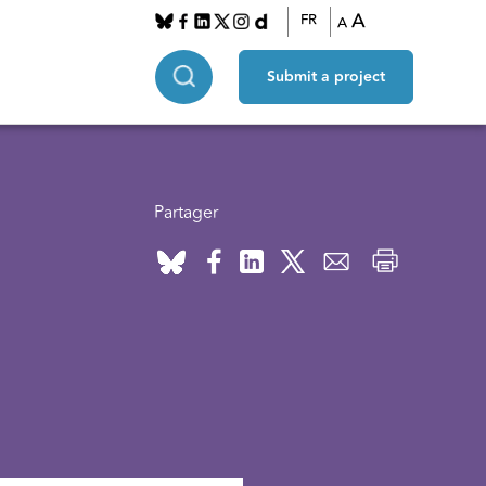
A
FR
A
Submit a project
Partager