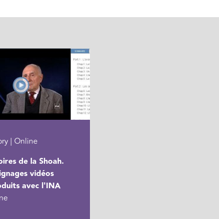
y | Online
res de la Shoah.
ignages vidéos
duits avec l'INA
gne