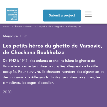
Skip to main content
Navigation principale
Submit a project
Breadcrumb
Home
Projets soutenus
Les petits héros du ghetto de Varsovie, de Chochana Boukhobza
Mémoire | Film
Les petits héros du ghetto de Varsovie,
de Chochana Boukhobza
De 1942 à 1945, des enfants orphelins fuient le ghetto de
Varsovie et se cachent dans le quartier allemand de la ville
occupée. Pour survivre, ils chantent, vendent des cigarettes et
des journaux aux Allemands. Ils dorment dans les ruines, les
cimetières, les cages d’escalier.
2020