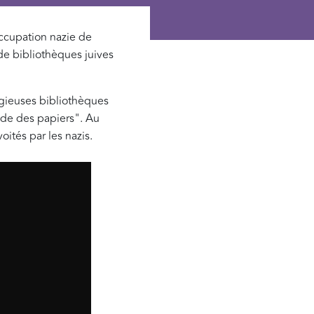
’occupation nazie de
 de bibliothèques juives
igieuses bibliothèques
gade des papiers". Au
oités par les nazis.