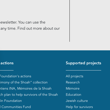
ewsletter. You can use the
t any time. Find out more about our
d de page
 actions
Supported projects
Foundation's actions
All projects
timony of the Shoah” collection
Research
etiens INA, Mémoires de la Shoah
Mémoire
ch plan to help survivors of the Shoah
Education
in Foundation
Jewish culture
l Communities Fund
Help for survivors