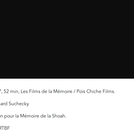
, 52 min, Les Films de la Mémoire / Pois Chiche Films.
rnard Suchecky
ion pour la Mémoire de la Shoah.
 RTBF