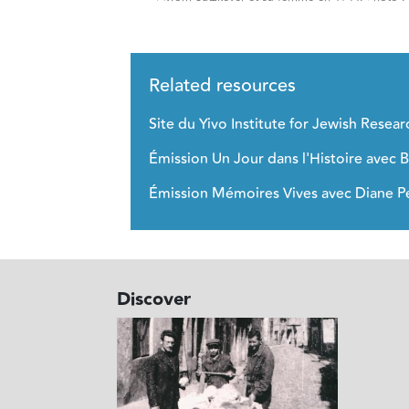
Related resources
Site du Yivo Institute for Jewish Resear
Émission Un Jour dans l'Histoire avec
Émission Mémoires Vives avec Diane Pe
Discover