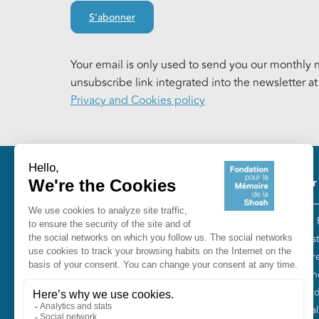
S'abonner
Your email is only used to send you our monthly n
unsubscribe link integrated into the newsletter a
Privacy and Cookies policy
Pie
Our
The 
Fondation pour la Mémoire de la
“Tes
Shoah
Entr
10, avenue Percier - 75008 Paris
Fren
Tél. 01 53 42 63 10
Gord
Smal