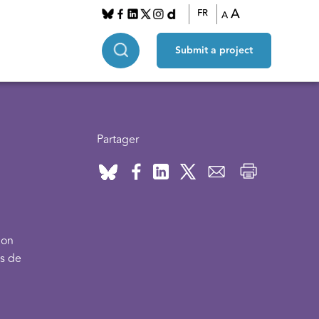
A
FR
A
Submit a project
Partager
ion
ns de