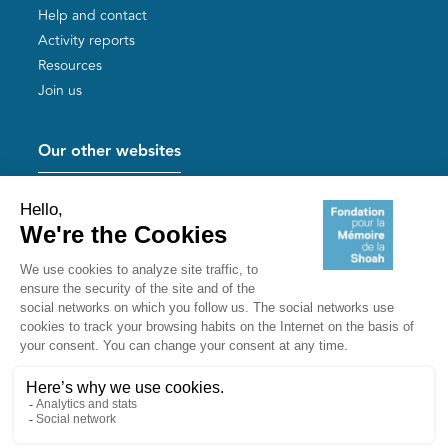
Help and contact
Activity reports
Resources
Join us
Our other websites
Help for Holocaust survivors
Mémoires vives
Useful links
Shoah Memorial
The Milles camp
Yad Vashem France
Akadem
mahJ