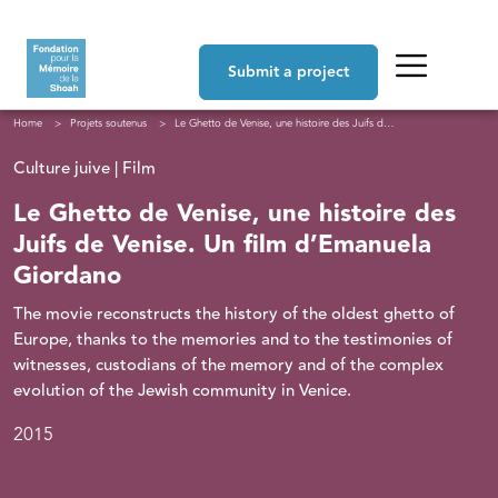
Skip to main content
Navigation principale
Submit a project
Breadcrumb
Home
Projets soutenus
Le Ghetto de Venise, une histoire des Juifs de Venise. Un film d’Emanuela Giordano
Culture juive | Film
Le Ghetto de Venise, une histoire des
Juifs de Venise. Un film d’Emanuela
Giordano
The movie reconstructs the history of the oldest ghetto of
Europe, thanks to the memories and to the testimonies of
witnesses, custodians of the memory and of the complex
evolution of the Jewish community in Venice.
2015