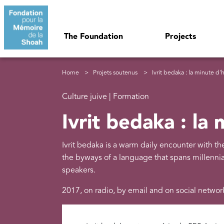
Skip to main content
Navigation principale
The Foundation
Projects
Breadcrumb
Home
Projets soutenus
Ivrit bedaka : la minute d
Culture juive | Formation
Ivrit bedaka : la
Ivrit bedaka is a warm daily encounter with t
the byways of a language that spans millenni
speakers.
2017, on radio, by email and on social networ