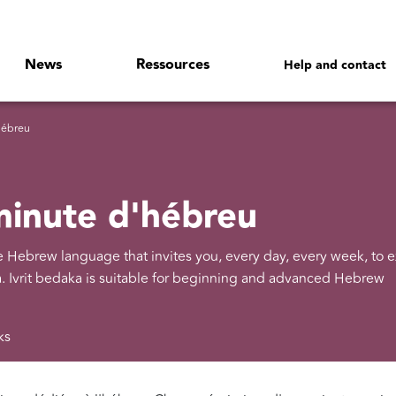
News
Ressources
Help and contact
'hébreu
 minute d'hébreu
he Hebrew language that invites you, every day, every week, to 
a. Ivrit bedaka is suitable for beginning and advanced Hebrew
ks