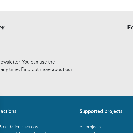
er
F
ewsletter. You can use the
t any time. Find out more about our
d de page
 actions
Supported projects
Foundation's actions
All projects