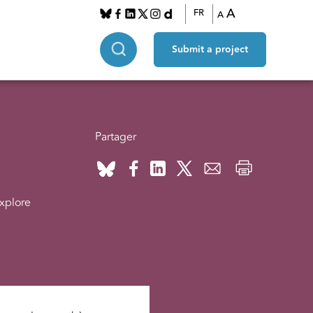
A
FR
A
Submit a project
Partager
explore