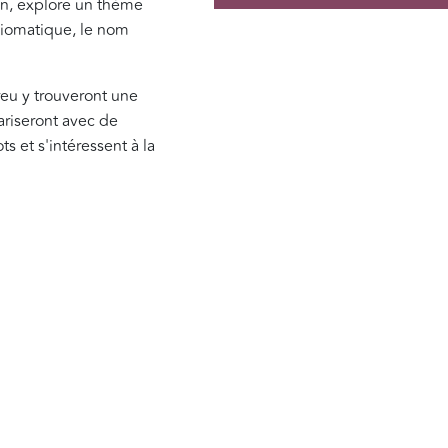
on, explore un thème
diomatique, le nom
reu y trouveront une
ariseront avec de
s et s'intéressent à la