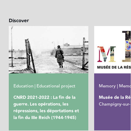
Discover
Education | Educational project
Memory | Memor
CNRD 2021-2022 : La fin de la
Musée de la Ré
guerre. Les opérations, les
Champigny-sur
répressions, les déportations et
la fin du IIIe Reich (1944-1945)