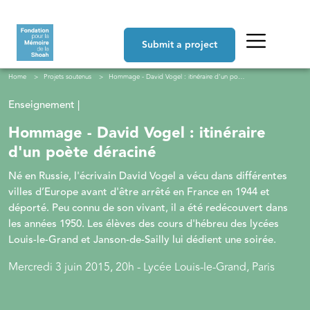
Skip to main content
Navigation principale
Submit a project
Breadcrumb
Home
Projets soutenus
Hommage - David Vogel : itinéraire d'un poète déraciné
Enseignement |
Hommage - David Vogel : itinéraire
d'un poète déraciné
Né en Russie, l'écrivain David Vogel a vécu dans différentes
villes d’Europe avant d'être arrêté en France en 1944 et
déporté. Peu connu de son vivant, il a été redécouvert dans
les années 1950. Les élèves des cours d'hébreu des lycées
Louis-le-Grand et Janson-de-Sailly lui dédient une soirée.
Mercredi 3 juin 2015, 20h - Lycée Louis-le-Grand, Paris