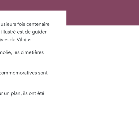
usieurs fois centenaire
illustré est de guider
juives de Vilnius.
olie, les cimetières
s commémoratives sont
 un plan, ils ont été