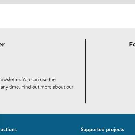
er
F
ewsletter. You can use the
t any time. Find out more about our
d de page
 actions
Supported projects