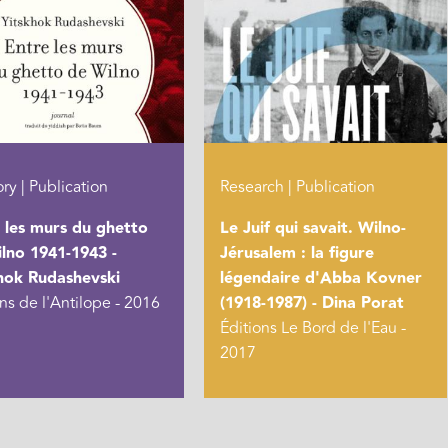
y | Publication
Research | Publication
 les murs du ghetto
Le Juif qui savait. Wilno-
lno 1941-1943 -
Jérusalem : la figure
hok Rudashevski
légendaire d'Abba Kovner
ns de l'Antilope - 2016
(1918-1987) - Dina Porat
Éditions Le Bord de l'Eau -
2017