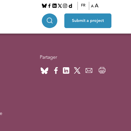
A
FR
A
Submit a project
Partager
re