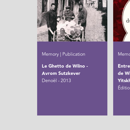
Memory | Publication
Memor
Le Ghetto de Wilno -
Entre
Avrom Sutzkever
de Wi
Denoël - 2013
Yitsk
Éditio