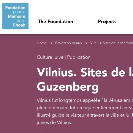
Skip to main content
Navigation principale
The Foundation
Projects
Breadcrumb
Home
Projets soutenus
Vilnius. Sites de la mémoir
Culture juive | Publication
Vilnius. Sites de 
Guzenberg
Vilnius fut longtemps appelée "la Jérusalem 
pluricentenaire fut presque entièrement anéan
illustré guide le visiteur à travers la ville et lu
juives de Vilnius.