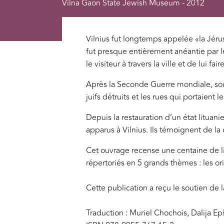
Vilna Gaon State Jewish Museum - 2012
Vilnius fut longtemps appelée «la Jéru
fut presque entièrement anéantie par le
le visiteur à travers la ville et de lui fa
Après la Seconde Guerre mondiale, sou
juifs détruits et les rues qui portaient
Depuis la restauration d’un état lit
apparus à Vilnius. Ils témoignent de la
Cet ouvrage recense une centaine de lie
répertoriés en 5 grands thèmes : les orig
Cette publication a reçu le soutien de
Traduction : Muriel Chochois, Dalija Ep