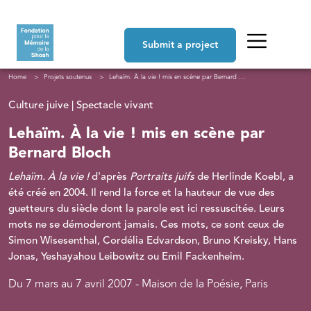
Skip to main content
Navigation principale
Submit a project
Breadcrumb
Home
Projets soutenus
Lehaïm. À la vie ! mis en scène par Bernard Bloch
Culture juive | Spectacle vivant
Lehaïm. À la vie ! mis en scène par
Bernard Bloch
Lehaïm. À la vie !
d'après
Portraits juifs
de Herlinde Koebl, a
été créé en 2004. Il rend la force et la hauteur de vue des
guetteurs du siècle dont la parole est ici ressuscitée. Leurs
mots ne se démoderont jamais. Ces mots, ce sont ceux de
Simon Wisesenthal, Cordélia Edvardson, Bruno Kreisky, Hans
Jonas, Yeshayahou Leibowitz ou Emil Fackenheim.
Du 7 mars au 7 avril 2007 - Maison de la Poésie, Paris