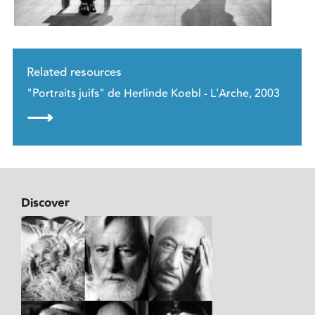
Related resources
"Portraits juifs" de Herlinde Koebl - L'Arche, 2003
⟶
Discover