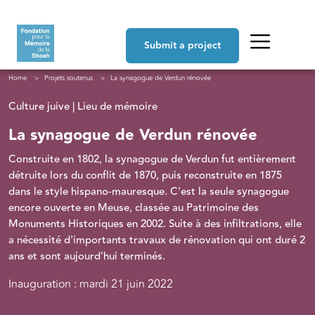
Skip to main content
Navigation principale
Submit a project
Breadcrumb
Home
Projets soutenus
La synagogue de Verdun rénovée
Culture juive | Lieu de mémoire
La synagogue de Verdun rénovée
Construite en 1802, la synagogue de Verdun fut enti
è
rement
d
étruite lors du conflit de 1870, puis reconstruite en 1875
dans le style hispano-mauresque. C'est la s
eule synagogue
encore ouverte en Meuse,
classée au Patrimoine des
Monuments Historiques en 2002. Suite à des infiltrations, elle
a nécessité d'importants travaux de rénovation qui ont duré 2
ans et sont aujourd'hui terminés.
Inauguration : mardi 21 juin 2022