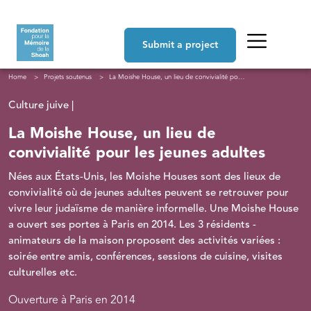
Skip to main content
Navigation principale
Submit a project
Breadcrumb
Home
Projets soutenus
La Moishe House, un lieu de convivialité pour les jeunes adultes
Culture juive |
La Moishe House, un lieu de
convivialité pour les jeunes adultes
Nées aux États-Unis, les Moishe Houses sont des lieux de
convivialité où de jeunes adultes peuvent se retrouver pour
vivre leur judaïsme de manière informelle. Une Moishe House
a ouvert ses portes à Paris en 2014. Les 3 résidents -
animateurs de la maison proposent des activités variées :
soirée entre amis, conférences, sessions de cuisine, visites
culturelles etc.
Ouverture à Paris en 2014