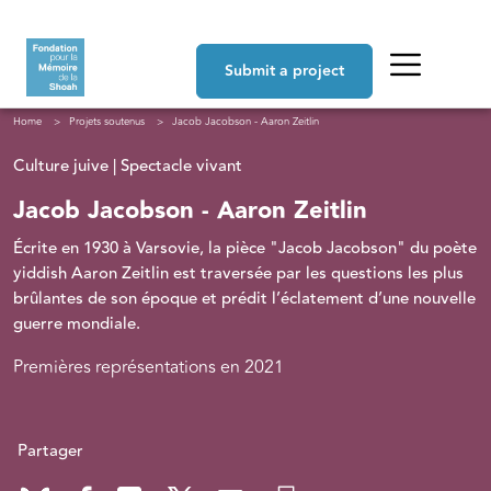
Skip to main content
Navigation principale
Submit a project
Breadcrumb
Home
Projets soutenus
Jacob Jacobson - Aaron Zeitlin
Culture juive | Spectacle vivant
Jacob Jacobson - Aaron Zeitlin
Écrite en 1930 à Varsovie, la pièce "Jacob Jacobson" du poète
yiddish Aaron Zeitlin est traversée par les questions les plus
brûlantes de son époque et prédit l’éclatement d’une nouvelle
guerre mondiale.
Premières représentations en 2021
Partager