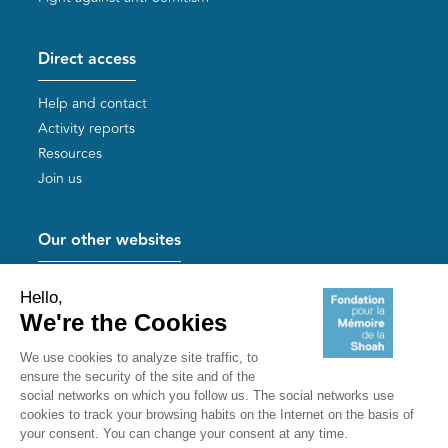
Direct access
Help and contact
Activity reports
Resources
Join us
Our other websites
Help for Holocaust survivors
Mémoires vives
Useful links
Shoah Memorial
The Milles camp