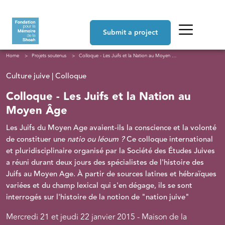
Skip to main content
Navigation principale
Submit a project
Breadcrumb
Home
Projets soutenus
Colloque - Les Juifs et la Nation au Moyen Âge
Culture juive | Colloque
Colloque - Les Juifs et la Nation au
Moyen Âge
Les Juifs du Moyen Age avaient-ils la conscience et la volonté
de constituer une
natio ou
léoum ?
Ce colloque international
et pluridisciplinaire organisé par la Société des Études Juives
a réuni durant deux jours des spécialistes de l'histoire des
Juifs au Moyen Age. À partir de sources latines et hébraïques
variées et du champ lexical qui s'en dégage, ils se sont
interrogés sur l'histoire de la notion de "nation juive"
Mercredi 21 et jeudi 22 janvier 2015 - Maison de la