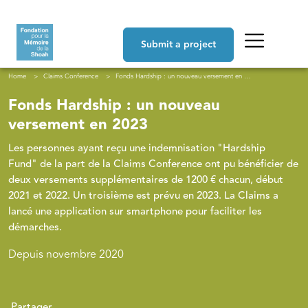
Skip to main content
Navigation principale
Submit a project
Breadcrumb
Home
Claims Conference
Fonds Hardship : un nouveau versement en 2023
Fonds Hardship : un nouveau
versement en 2023
Les personnes ayant reçu une indemnisation "Hardship
Fund" de la part de la Claims Conference ont pu bénéficier de
deux versements supplémentaires de 1200 € chacun, début
2021 et 2022. Un troisième est prévu en 2023. La Claims a
lancé une application sur smartphone pour faciliter les
démarches.
Depuis novembre 2020
Partager